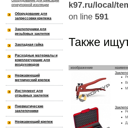
Оборудование для фиксации
k97.ru/local/t
огнеупорной изоляции
k97/lang) is not within the allowed 
Оборудование для
on line
591
/var/www/privarka-k97/data/www/
запрессовки крепежа
k97.ru/bitrix/modules/main/lib/lo
Заклепочники для
резьбовых заклепок
Также ищут
Закладная гайка
Warning
: is_dir(): open_basedir res
Расходные материалы и
комплектующие для
not within the allowed path(s): (/va
воздуховодов
изображение
наимен
Заклепо
/var/www/privarka-k97/data/www/
Нержавеющий
Р
метрический крепеж
В
k97.ru/bitrix/modules/main/lib/lo
М
Инструмент для
отрывных заклепок
ФИО:
*
Пневматические
Телефон:
*
Заклепо
Warning
: is_dir(): open_basedir res
заклепочники
Р
E-mail:
М
Нержавеющий крепеж
within the allowed path(s): (/var/w
Д
Город: