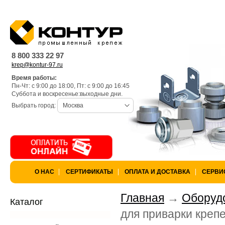
Warning
: is_dir(): open_basedir re
k97/lang) is not within the allowed 
8 800 333 22 97
krep@kontur-97.ru
/var/www/privarka-k97/data/www/
Время работы:
Пн-Чт: с 9:00 до 18:00, Пт: с 9:00 до 16:45
k97.ru/bitrix/modules/main/lib/lo
Суббота и воскресенье:выходные дни.
Выбрать город:
Москва
Warning
: is_dir(): open_basedir res
not within the allowed path(s): (/va
/var/www/privarka-k97/data/www/
О НАС
СЕРТИФИКАТЫ
ОПЛАТА И ДОСТАВКА
СЕРВИ
k97.ru/bitrix/modules/main/lib/lo
Главная
Оборудо
Каталог
для приварки креп