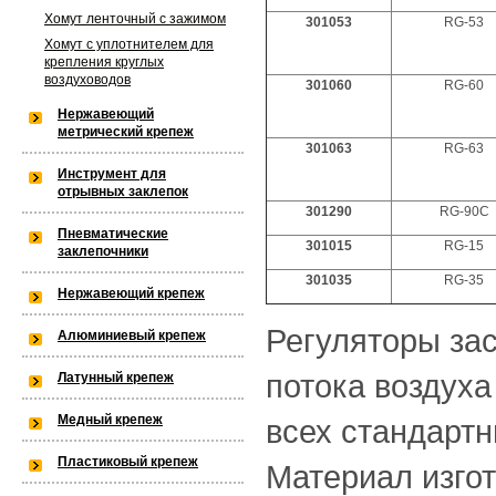
Хомут ленточный с зажимом
301053
RG-53
/var/www/privarka-k97/data/www/
Хомут с уплотнителем для
крепления круглых
k97.ru/bitrix/modules/main/lib/lo
воздуховодов
301060
RG-60
Нержавеющий
метрический крепеж
301063
RG-63
Warning
: is_dir(): open_basedir res
Инструмент для
отрывных заклепок
the allowed path(s): (/var/www/priv
301290
RG-90C
Пневматические
301015
RG-15
k97/data/www/old.privarka-
заклепочники
301035
RG-35
Нержавеющий крепеж
k97.ru/bitrix/modules/main/lib/lo
Регуляторы за
Алюминиевый крепеж
потока воздуха
Латунный крепеж
Медный крепеж
всех стандартн
Пластиковый крепеж
Материал изгот