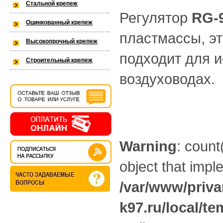
Стальной крепеж
Регулятор
RG
-
Оцинкованный крепеж
пластмассы, э
Высокопрочный крепеж
подходит для и
Строительный крепеж
воздуховодах.
ФИО:
*
Телефон:
*
E-mail:
Город:
Warning
: count
Комментарий:
object that imp
/var/www/priva
k97.ru/local/t