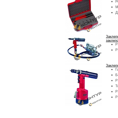
Р
М
Д
Заклеп
заклеп
Р
Р
Заклеп
Г
Б
Р
Т
Р
Р