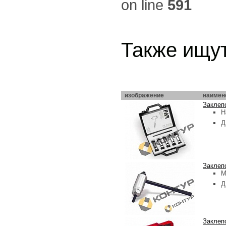
on line
591
Также ищут
изображение
наимен
Заклеп
Н
Д
Заклеп
М
Д
Заклеп