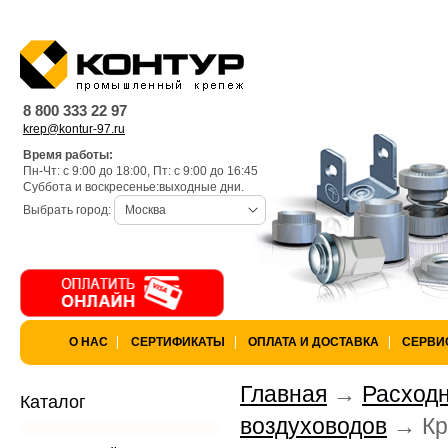
Warning
: is_dir(): open_basedir re
k97/lang) is not within the allowed 
8 800 333 22 97
krep@kontur-97.ru
/var/www/privarka-k97/data/www/
Время работы:
Пн-Чт: с 9:00 до 18:00, Пт: с 9:00 до 16:45
k97.ru/bitrix/modules/main/lib/lo
Суббота и воскресенье:выходные дни.
Выбрать город:
Москва
Warning
: is_dir(): open_basedir res
not within the allowed path(s): (/va
/var/www/privarka-k97/data/www/
О НАС
СЕРТИФИКАТЫ
ОПЛАТА И ДОСТАВКА
СЕРВИ
k97.ru/bitrix/modules/main/lib/lo
Главная
Расход
Каталог
воздуховодов
Кр