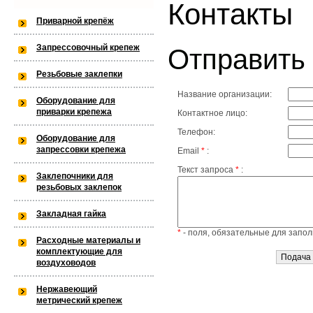
Контакты
Warning
: is_dir(): open_basedir res
Приварной крепёж
within the allowed path(s): (/var/w
Запрессовочный крепеж
Отправить
/var/www/privarka-k97/data/www/
Резьбовые заклепки
Название организации:
k97.ru/bitrix/modules/main/lib/lo
Оборудование для
приварки крепежа
Контактное лицо:
Телефон:
Оборудование для
запрессовки крепежа
Email
*
:
Warning
: is_dir(): open_basedir res
Текст запроса
*
:
Заклепочники для
the allowed path(s): (/var/www/priv
резьбовых заклепок
k97/data/www/old.privarka-
Закладная гайка
*
- поля, обязательные для запол
k97.ru/bitrix/modules/main/lib/lo
Расходные материалы и
комплектующие для
воздуховодов
Нержавеющий
Warning
: is_dir(): open_basedir re
метрический крепеж