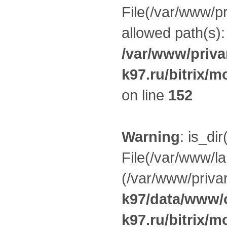
File(/var/www/pr
allowed path(s):
/var/www/priva
k97.ru/bitrix/m
on line
152
Warning
: is_dir
File(/var/www/la
(/var/www/privar
k97/data/www/o
k97.ru/bitrix/m