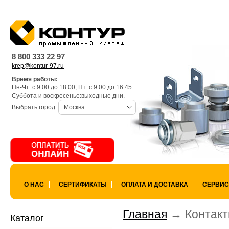
Warning
: is_dir(): open_basedir re
k97/lang) is not within the allowed 
8 800 333 22 97
krep@kontur-97.ru
/var/www/privarka-k97/data/www/
Время работы:
Пн-Чт: с 9:00 до 18:00, Пт: с 9:00 до 16:45
k97.ru/bitrix/modules/main/lib/lo
Суббота и воскресенье:выходные дни.
Выбрать город:
Москва
Warning
: is_dir(): open_basedir res
not within the allowed path(s): (/va
/var/www/privarka-k97/data/www/
О НАС
СЕРТИФИКАТЫ
ОПЛАТА И ДОСТАВКА
СЕРВИС
k97.ru/bitrix/modules/main/lib/lo
Главная
Контак
Каталог