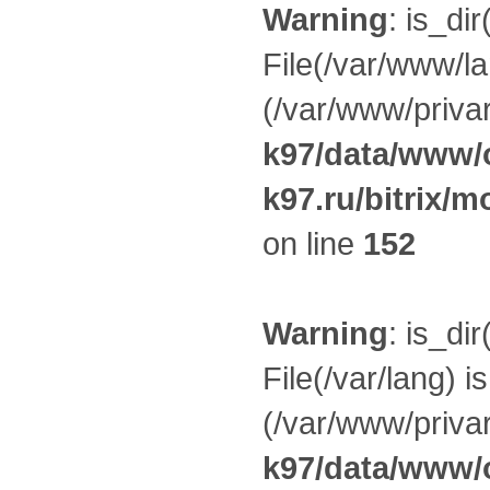
Warning
: is_dir
File(/var/www/la
(/var/www/privar
k97/data/www/o
k97.ru/bitrix/m
on line
152
Warning
: is_dir
File(/var/lang) i
(/var/www/privar
k97/data/www/o