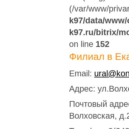
(/var/www/privar
k97/data/www/o
k97.ru/bitrix/m
on line
152
Филиал в Ек
Email:
ural@kon
Адрес: ул.Волх
Почтовый адрес:
Волховская, д.