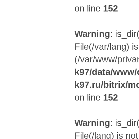
on line
152
Warning
: is_dir
File(/var/lang) i
(/var/www/privar
k97/data/www/o
k97.ru/bitrix/m
on line
152
Warning
: is_dir
File(/lang) is no