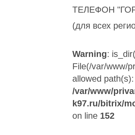
ТЕЛЕФОН "ГОРЯ
(для всех реги
Warning
: is_dir
File(/var/www/pr
allowed path(s):
/var/www/priva
k97.ru/bitrix/m
on line
152