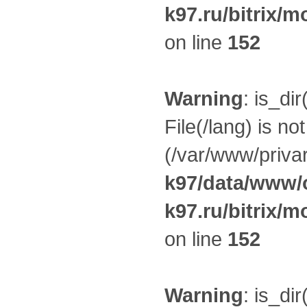
k97.ru/bitrix/m
on line
152
Warning
: is_dir
File(/lang) is no
(/var/www/privar
k97/data/www/o
k97.ru/bitrix/m
on line
152
Warning
: is_dir