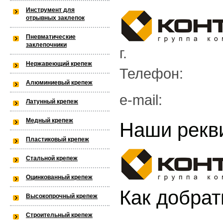
k97/lang) is not within the allowed 
Инструмент для
отрывных заклепок
/var/www/privarka-k97/data/www/
Пневматические
заклепочники
г.
k97.ru/bitrix/modules/main/lib/lo
Нержавеющий крепеж
Телефон:
Алюминиевый крепеж
Warning
: is_dir(): open_basedir res
e-mail:
Латунный крепеж
not within the allowed path(s): (/va
Медный крепеж
Наши рекв
/var/www/privarka-k97/data/www/
Пластиковый крепеж
k97.ru/bitrix/modules/main/lib/lo
Стальной крепеж
Оцинкованный крепеж
Как добрат
Warning
: is_dir(): open_basedir res
Высокопрочный крепеж
within the allowed path(s): (/var/w
Строительный крепеж