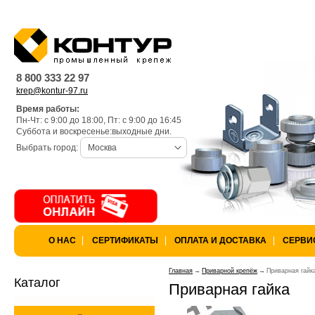
Warning
: is_dir(): open_basedir re
k97/lang) is not within the allowed 
8 800 333 22 97
krep@kontur-97.ru
/var/www/privarka-k97/data/www/
Время работы:
Пн-Чт: с 9:00 до 18:00, Пт: с 9:00 до 16:45
k97.ru/bitrix/modules/main/lib/lo
Суббота и воскресенье:выходные дни.
Выбрать город:
Москва
Warning
: is_dir(): open_basedir res
not within the allowed path(s): (/va
/var/www/privarka-k97/data/www/
О НАС
СЕРТИФИКАТЫ
ОПЛАТА И ДОСТАВКА
СЕРВИ
k97.ru/bitrix/modules/main/lib/lo
Главная
Приварной крепёж
Приварная гайк
Каталог
Приварная гайка