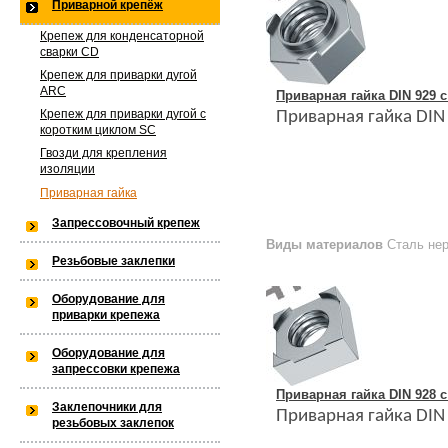
Приварной крепёж
Warning
: is_dir(): open_basedir res
Крепеж для конденсаторной
сварки CD
within the allowed path(s): (/var/w
Крепеж для приварки дугой
ARC
Приварная гайка DIN 929 
/var/www/privarka-k97/data/www/
Крепеж для приварки дугой с
Приварная гайка
DIN
коротким циклом SC
k97.ru/bitrix/modules/main/lib/lo
Гвозди для крепления
изоляции
Приварная гайка
Warning
: is_dir(): open_basedir res
Запрессовочный крепеж
Виды материалов
Сталь не
the allowed path(s): (/var/www/priv
Резьбовые заклепки
Оборудование для
k97/data/www/old.privarka-
приварки крепежа
k97.ru/bitrix/modules/main/lib/lo
Оборудование для
запрессовки крепежа
Приварная гайка DIN 928
Заклепочники для
Приварная гайка
DIN
резьбовых заклепок
Warning
: is_dir(): open_basedir re