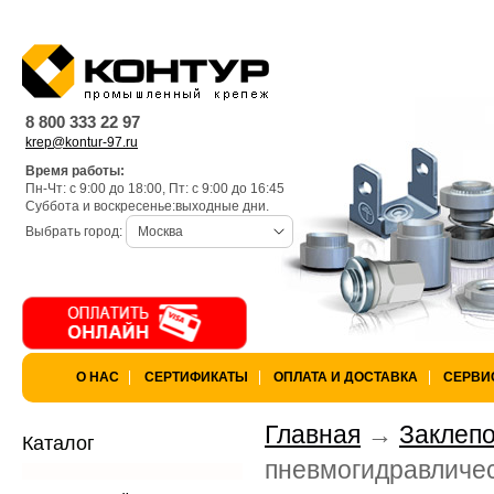
Warning
: is_dir(): open_basedir re
k97/lang) is not within the allowed 
8 800 333 22 97
krep@kontur-97.ru
/var/www/privarka-k97/data/www/
Время работы:
Пн-Чт: с 9:00 до 18:00, Пт: с 9:00 до 16:45
k97.ru/bitrix/modules/main/lib/lo
Суббота и воскресенье:выходные дни.
Выбрать город:
Москва
Warning
: is_dir(): open_basedir res
not within the allowed path(s): (/va
/var/www/privarka-k97/data/www/
О НАС
СЕРТИФИКАТЫ
ОПЛАТА И ДОСТАВКА
СЕРВИ
k97.ru/bitrix/modules/main/lib/lo
Главная
Заклепо
Каталог
пневмогидравличес