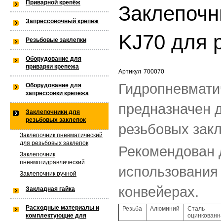
Приварной крепёж
Заклепочн
Warning
: is_dir(): open_basedir res
Запрессовочный крепеж
within the allowed path(s): (/var/w
KJ70 для 
Резьбовые заклепки
/var/www/privarka-k97/data/www/
Оборудование для
приварки крепежа
k97.ru/bitrix/modules/main/lib/lo
Артикул
700070
Гидропневмати
Оборудование для
запрессовки крепежа
предназначен 
Warning
: is_dir(): open_basedir res
Заклепочники для
резьбовых заклепок
резьбовых зак
the allowed path(s): (/var/www/priv
Заклепочник пневматический
для резьбовых заклепок
Рекомендован 
k97/data/www/old.privarka-
Заклепочник
пневмогидравлический
использования
k97.ru/bitrix/modules/main/lib/lo
Заклепочник ручной
конвейерах.
Закладная гайка
Расходные материалы и
Резьба
Алюминий
Сталь
Warning
: is_dir(): open_basedir re
оцинкованн
комплектующие для