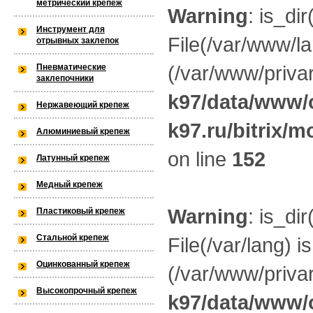
метрический крепеж
Warning
: is_dir
k97/lang) is not within the allowed 
Инструмент для
File(/var/www/la
отрывных заклепок
/var/www/privarka-k97/data/www/
(/var/www/privar
Пневматические
k97.ru/bitrix/modules/main/lib/lo
заклепочники
k97/data/www/o
Нержавеющий крепеж
k97.ru/bitrix/m
Warning
: is_dir(): open_basedir res
Алюминиевый крепеж
on line
152
not within the allowed path(s): (/va
Латунный крепеж
/var/www/privarka-k97/data/www/
Медный крепеж
Warning
: is_dir
Пластиковый крепеж
k97.ru/bitrix/modules/main/lib/lo
Стальной крепеж
File(/var/lang) i
Оцинкованный крепеж
(/var/www/privar
Warning
: is_dir(): open_basedir res
Высокопрочный крепеж
k97/data/www/o
within the allowed path(s): (/var/w