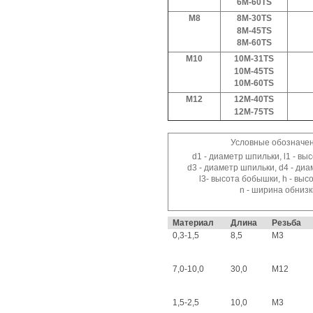
6M-60TS
Город:
M8
8M-30TS
8M-45TS
Комментарий:
8M-60TS
M10
10M-3
1
TS
10M-45TS
10M-60TS
M12
12M-40TS
12M-75TS
Условные обозначен
d1 - диаметр шпильки, l1 - вы
d3 - диаметр шпильки, d4 - ди
l3- высота бобышки, h - выс
n - ширина обнизк
Материал
Длина
Резьба
0,3-1,5
8,5
M3
7,0-10,0
30,0
M12
1,5-2,5
10,0
M3