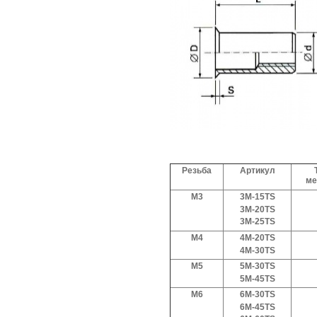
Резьба
Артикул
ме
M3
3M-15TS
3M-
20
TS
3M-25TS
M4
4M-20TS
4M-30TS
ФИО:
*
M5
5M-3
0
TS
5M-45TS
Телефон:
*
M6
6M-30TS
E-mail:
6M-45TS