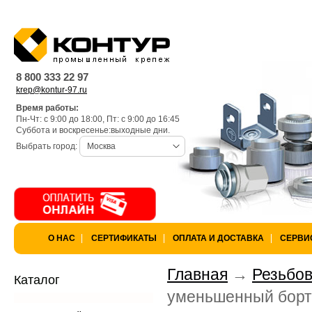
Warning
: is_dir(): open_basedir re
k97/lang) is not within the allowed 
8 800 333 22 97
krep@kontur-97.ru
/var/www/privarka-k97/data/www/
Время работы:
Пн-Чт: с 9:00 до 18:00, Пт: с 9:00 до 16:45
k97.ru/bitrix/modules/main/lib/lo
Суббота и воскресенье:выходные дни.
Выбрать город:
Москва
Warning
: is_dir(): open_basedir res
not within the allowed path(s): (/va
/var/www/privarka-k97/data/www/
О НАС
СЕРТИФИКАТЫ
ОПЛАТА И ДОСТАВКА
СЕРВИ
k97.ru/bitrix/modules/main/lib/lo
Главная
Резьбов
Каталог
уменьшенный борт