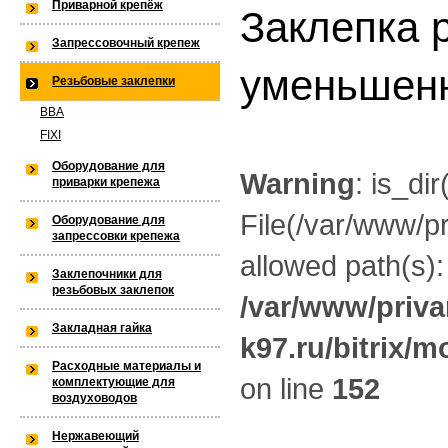
Приварной крепёж
Заклепка 
Warning
: is_dir(): open_basedir res
Запрессовочный крепеж
within the allowed path(s): (/var/w
уменьшенн
Резьбовые заклепки
/var/www/privarka-k97/data/www/
BBA
FIXI
k97.ru/bitrix/modules/main/lib/lo
Оборудование для
Warning
: is_dir
приварки крепежа
File(/var/www/pr
Warning
: is_dir(): open_basedir res
Оборудование для
запрессовки крепежа
allowed path(s):
the allowed path(s): (/var/www/priv
Заклепочники для
резьбовых заклепок
/var/www/priva
k97/data/www/old.privarka-
Закладная гайка
k97.ru/bitrix/m
k97.ru/bitrix/modules/main/lib/lo
Расходные материалы и
on line
152
комплектующие для
воздуховодов
Warning
: is_dir(): open_basedir re
Нержавеющий