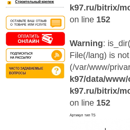
Строительный крепеж
k97.ru/bitrix/m
/var/www/privarka-k97/data/www/
on line
152
k97.ru/bitrix/modules/main/lib/lo
Warning
: is_dir
Warning
: is_dir(): open_basedir res
File(/lang) is no
the allowed path(s): (/var/www/priv
(/var/www/privar
k97/data/www/old.privarka-
k97/data/www/o
k97.ru/bitrix/modules/main/lib/lo
k97.ru/bitrix/m
on line
152
Артикул
тип TS