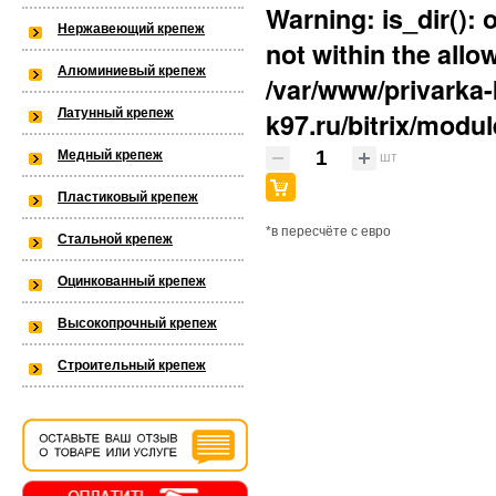
Warning
: is_dir():
/var/www/privarka-k97/data/www/
Город:
Нержавеющий крепеж
not within the allo
Комментарий:
k97.ru/bitrix/modules/main/lib/lo
Алюминиевый крепеж
/var/www/privarka-
Латунный крепеж
k97.ru/bitrix/modul
шт
Медный крепеж
Warning
: is_dir(): open_basedir res
Пластиковый крепеж
the allowed path(s): (/var/www/priv
*в пересчёте с евро
Стальной крепеж
k97/data/www/old.privarka-
Оцинкованный крепеж
k97.ru/bitrix/modules/main/lib/lo
Высокопрочный крепеж
Строительный крепеж