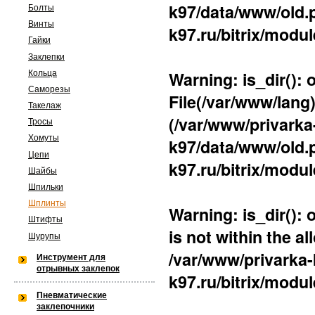
k97/data/www/old.p
Болты
k97/lang) is not within the allowed 
Винты
k97.ru/bitrix/modul
Гайки
/var/www/privarka-k97/data/www/
Заклепки
k97.ru/bitrix/modules/main/lib/lo
Warning
: is_dir():
Кольца
Саморезы
File(/var/www/lang)
Такелаж
(/var/www/privarka-
Тросы
Warning
: is_dir(): open_basedir res
Хомуты
k97/data/www/old.p
Цепи
not within the allowed path(s): (/va
k97.ru/bitrix/modul
Шайбы
/var/www/privarka-k97/data/www/
Шпильки
Шплинты
Warning
: is_dir():
k97.ru/bitrix/modules/main/lib/lo
Штифты
is not within the a
Шурупы
/var/www/privarka-
ФИО:
*
Инструмент для
отрывных заклепок
Warning
: is_dir(): open_basedir res
k97.ru/bitrix/modul
Телефон:
*
Пневматические
within the allowed path(s): (/var/w
E-mail:
заклепочники