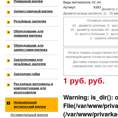
Приварной крепёж
Виды материалов
A2, A4
Warning
: is_dir(): open_basedir res
Артикул
8383
Диаметр от
Запрессовочный крепеж
Диаметр кольца шплинта: 11 - 25 мм
within the allowed path(s): (/var/w
Условные обозначен
Резьбовые заклепки
/var/www/privarka-k97/data/www/
d1 - диаметр шпильки, l1 - вы
d3 - диаметр шпильки, d4 - ди
Оборудование для
l3- высота бобышки, h - выс
приварки крепежа
k97.ru/bitrix/modules/main/lib/lo
n - ширина обнизк
Оборудование для
запрессовки крепежа
Оплата товара осуществляется 
переводом денег согласно выставл
Warning
: is_dir(): open_basedir res
Заклепочники для
Доставка товара осуществля
резьбовых заклепок
самовывозом, либо за счет по
the allowed path(s): (/var/www/priv
Закладная гайка
1 руб. руб.
k97/data/www/old.privarka-
Расходные материалы и
комплектующие для
k97.ru/bitrix/modules/main/lib/lo
воздуховодов
Warning
: is_dir():
Нержавеющий
File(/var/www/priva
метрический крепеж
(/var/www/privarka-
Warning
: is_dir(): open_basedir re
Антивандальный крепеж