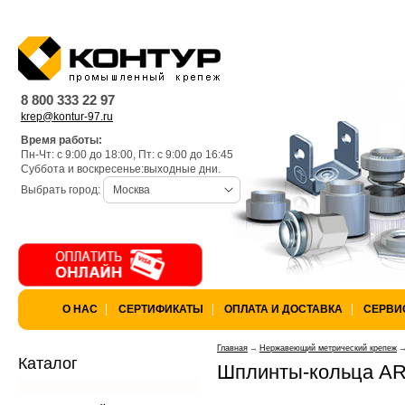
Warning
: is_dir(): open_basedir re
k97/lang) is not within the allowed 
8 800 333 22 97
krep@kontur-97.ru
/var/www/privarka-k97/data/www/
Время работы:
Пн-Чт: с 9:00 до 18:00, Пт: с 9:00 до 16:45
k97.ru/bitrix/modules/main/lib/lo
Суббота и воскресенье:выходные дни.
Выбрать город:
Москва
Warning
: is_dir(): open_basedir res
not within the allowed path(s): (/va
/var/www/privarka-k97/data/www/
О НАС
СЕРТИФИКАТЫ
ОПЛАТА И ДОСТАВКА
СЕРВИ
k97.ru/bitrix/modules/main/lib/lo
Главная
Нержавеющий метрический крепеж
Каталог
Шплинты-кольца AR